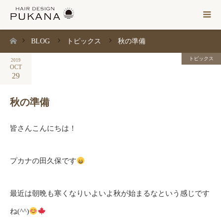
BLOG
トピックス
秋の準備
ホーム
トピックス
2019
OCT
29
秋の準備
皆さんこんにちは！
プカナの田久保です
最近は朝晩も寒くなりいよいよ秋が始まるなという感じです
ね(^^)